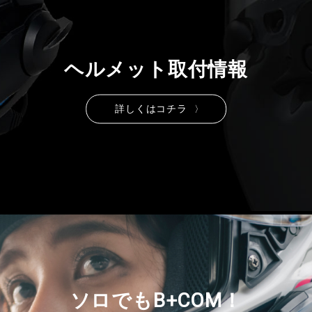
ヘルメット取付情報
詳しくはコチラ
〉
ソロでもB+COM！