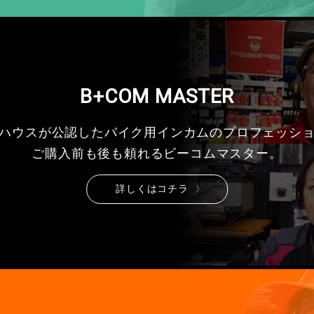
B+COM MASTER
ハウスが公認した
バイク用インカムのプロフェッシ
ご購入前も後も頼れるビーコムマスター。
詳しくはコチラ
〉