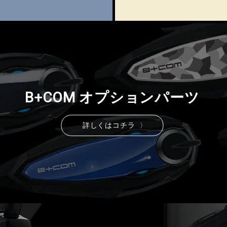
B+COM オプションパーツ
詳しくはコチラ
〉