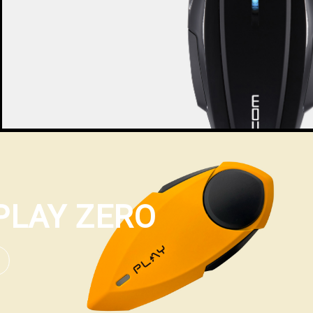
PLAY ZERO