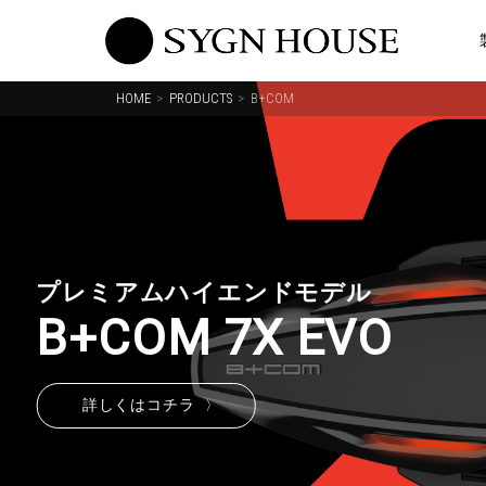
HOME
PRODUCTS
B+COM
プレミアムハイエンドモデル
B+COM 7X EVO
詳しくはコチラ
〉