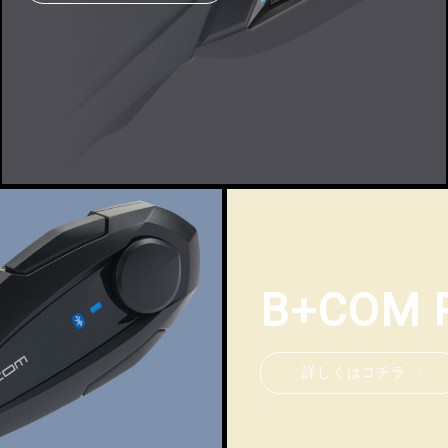
B+COM 
詳しくはコチラ
〉